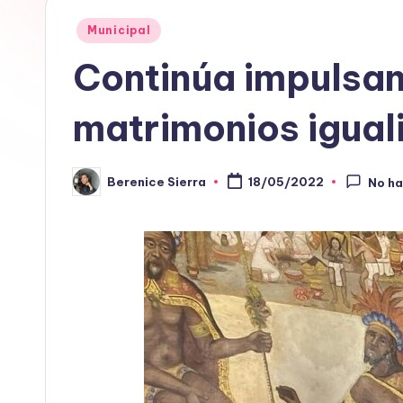
Publicado
Municipal
en
Continúa impulsa
matrimonios igual
Berenice Sierra
18/05/2022
No h
Publicado
por