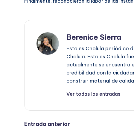
Finalmente, reconocieron la labor de las inst
Berenice Sierra
Esto es Cholula periódico d
Cholula. Esto es Cholula fu
actualmente se encuentra es
credibilidad con la ciudadan
construir material de calida
Ver todas las entradas
Navegación
Entrada anterior