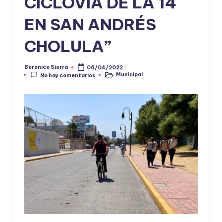
CICLOVÍA DE LA 14
EN SAN ANDRÉS
CHOLULA”
Berenice Sierra
06/04/2022
Publicado
Municipal
No hay comentarios
por
Publicado
en