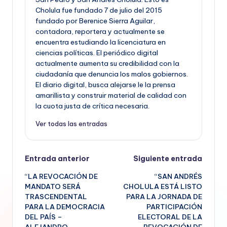
Cholula fue fundado 7 de julio del 2015
fundado por Berenice Sierra Aguilar,
contadora, reportera y actualmente se
encuentra estudiando la licenciatura en
ciencias políticas. El periódico digital
actualmente aumenta su credibilidad con la
ciudadanía que denuncia los malos gobiernos.
El diario digital, busca alejarse le la prensa
amarillista y construir material de calidad con
la cuota justa de crítica necesaria.
Ver todas las entradas
Navegación
Entrada anterior
Siguiente entrada
“LA REVOCACIÓN DE
“SAN ANDRÉS
de
MANDATO SERÁ
CHOLULA ESTÁ LISTO
TRASCENDENTAL
PARA LA JORNADA DE
entradas
PARA LA DEMOCRACIA
PARTICIPACIÓN
DEL PAÍS –
ELECTORAL DE LA
ALEJANDRO
REVOCACIÓN DE