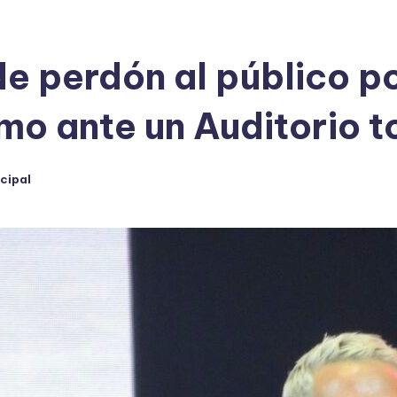
de perdón al público p
mo ante un Auditorio t
cipal
o