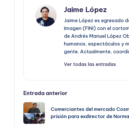
Jaime López
Jaime López es egresado de
Imagen (FINI) con el cortome
de Andrés Manuel López Obr
humanos, espectáculos y mov
gente. Actualmente, coordi
Ver todas las entradas
Navegación
Entrada anterior
de
Comerciantes del mercado Cosm
prisión para exdirector de Norm
entradas