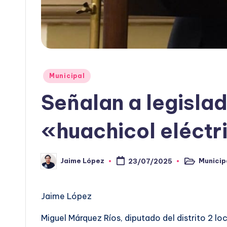
Publicado
Municipal
en
Señalan a legisla
«huachicol eléctr
Municip
Jaime López
23/07/2025
Publicado
Publicado
en
por
Jaime López
Miguel Márquez Ríos, diputado del distrito 2 