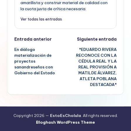
amarillista y construir material de calidad con
la cuota justa de crítica necesaria.
Ver todas las entradas
Navegación
Entrada anterior
Siguiente entrada
En diálogo
*EDUARDO RIVERA
de
materialización de
RECONOCE CON LA
proyectos
CÉDULA REAL Y LA
entradas
sanandreseños con
REAL PROVISIÓN A
Gobierno del Estado
MATILDE ÁLVAREZ,
ATLETA POBLANA
DESTACADA*
Copyright 2026 —
EstoEsCholula
. All rights reserved.
Bloghash WordPress Theme