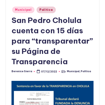
Publicado
Municipal
Política
en
San Pedro Cholula
cuenta con 15 días
para “transparentar”
su Página de
Transparencia
Berenice Sierra
Municipal
,
Política
07/12/2022
Publicado
Publicado
por
en