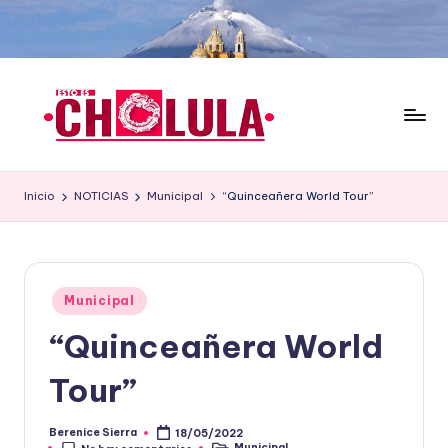
Saltar
al
contenido
Inicio
NOTICIAS
Municipal
“Quinceañera World Tour”
Publicado
Municipal
en
“Quinceañera World
Tour”
Berenice Sierra
18/05/2022
Publicado
Municipal