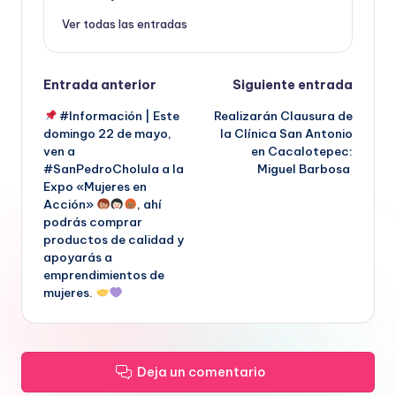
Ver todas las entradas
Navegación
Entrada anterior
Siguiente entrada
#Información | Este
Realizarán Clausura de
de
domingo 22 de mayo,
la Clínica San Antonio
ven a
en Cacalotepec:
entradas
#SanPedroCholula a la
Miguel Barbosa
Expo «Mujeres en
Acción»
, ahí
podrás comprar
productos de calidad y
apoyarás a
emprendimientos de
mujeres.
Deja un comentario