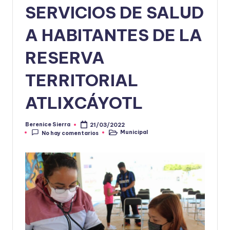
SERVICIOS DE SALUD
A HABITANTES DE LA
RESERVA
TERRITORIAL
ATLIXCÁYOTL
Berenice Sierra
21/03/2022
Publicado
Municipal
No hay comentarios
por
Publicado
en