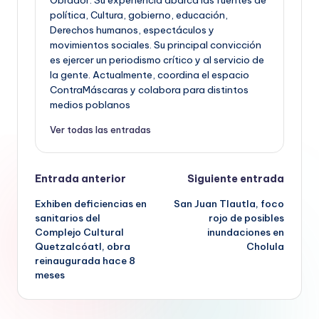
Obrador. Su experiencia abarca las fuentes de
política, Cultura, gobierno, educación,
Derechos humanos, espectáculos y
movimientos sociales. Su principal convicción
es ejercer un periodismo crítico y al servicio de
la gente. Actualmente, coordina el espacio
ContraMáscaras y colabora para distintos
medios poblanos
Ver todas las entradas
Navegación
Entrada anterior
Siguiente entrada
Exhiben deficiencias en
San Juan Tlautla, foco
de
sanitarios del
rojo de posibles
Complejo Cultural
inundaciones en
entradas
Quetzalcóatl, obra
Cholula
reinaugurada hace 8
meses