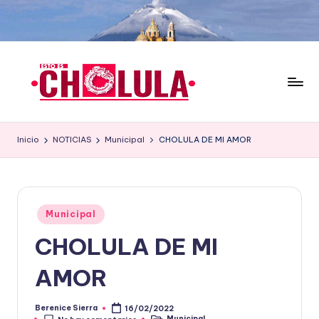
Saltar
al
contenido
Inicio
NOTICIAS
Municipal
CHOLULA DE MI AMOR
Publicado
Municipal
en
CHOLULA DE MI
AMOR
Berenice Sierra
16/02/2022
Publicado
Municipal