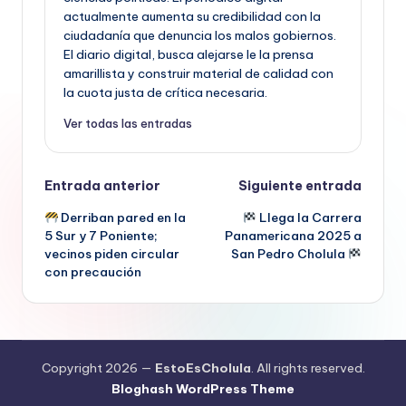
actualmente aumenta su credibilidad con la
ciudadanía que denuncia los malos gobiernos.
El diario digital, busca alejarse le la prensa
amarillista y construir material de calidad con
la cuota justa de crítica necesaria.
Ver todas las entradas
Navegación
Entrada anterior
Siguiente entrada
Derriban pared en la
Llega la Carrera
de
5 Sur y 7 Poniente;
Panamericana 2025 a
vecinos piden circular
San Pedro Cholula
entradas
con precaución
Copyright 2026 —
EstoEsCholula
. All rights reserved.
Bloghash WordPress Theme