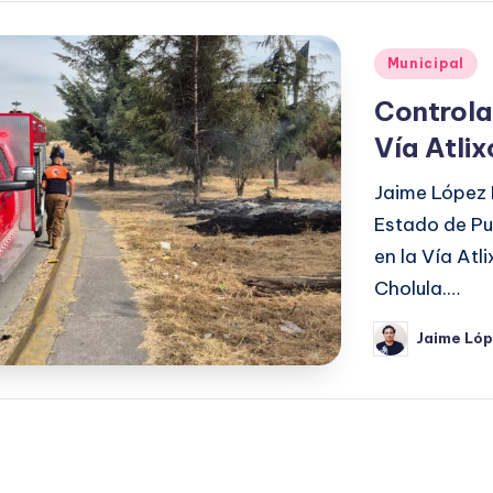
Publicado
Municipal
en
Controlan
Vía Atlix
Jaime López 
Estado de Pue
en la Vía Atl
Cholula.…
Jaime Ló
Publicado
por