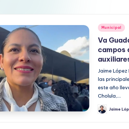
Publicado
Municipal
en
Va Guada
campos d
auxiliare
Jaime López 
las principal
este año lle
Cholula,…
Jaime Ló
Publicado
por