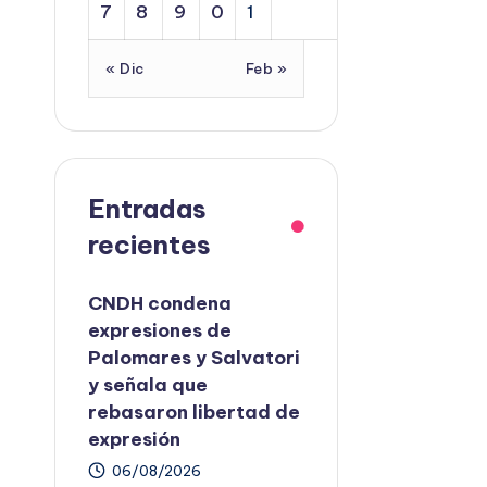
7
8
9
0
1
« Dic
Feb »
Entradas
recientes
CNDH condena
expresiones de
Palomares y Salvatori
y señala que
rebasaron libertad de
expresión
06/08/2026