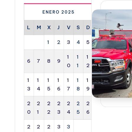
ENERO 2025
L
M
X
J
V
S
D
1
2
3
4
5
1
1
1
6
7
8
9
0
1
2
1
1
1
1
1
1
1
3
4
5
6
7
8
9
2
2
2
2
2
2
2
0
1
2
3
4
5
6
2
2
2
3
3